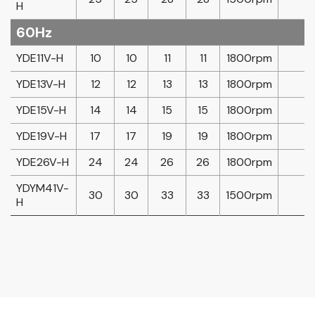
H
60Hz
YDE11V-H
10
10
11
11
1800rpm
YDE13V-H
12
12
13
13
1800rpm
YDE15V-H
14
14
15
15
1800rpm
YDE19V-H
17
17
19
19
1800rpm
YDE26V-H
24
24
26
26
1800rpm
YDYM41V-
30
30
33
33
1500rpm
H