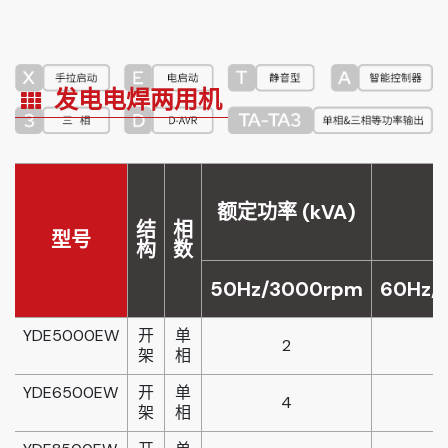
发电电焊两用机
额定功率 (kVA)
结
相
型号
构
数
50Hz/3000rpm
60Hz/
YDE5000EW
开
单
2
架
相
YDE6500EW
开
单
4
架
相